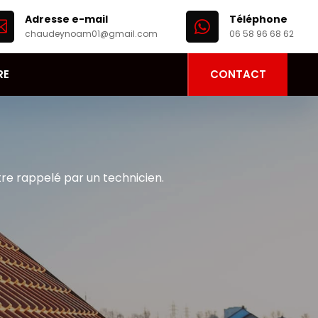
Adresse e-mail
Téléphone


chaudeynoam01@gmail.com
06 58 96 68 62
RE
CONTACT
tre rappelé par un technicien.