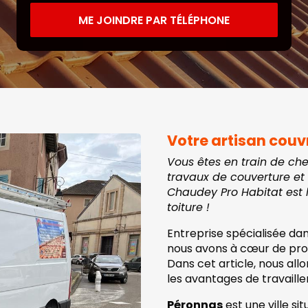
ME JOINDRE PAR TÉLÉPHONE
Votre artisan couv
Vous êtes en train de ch
travaux de couverture et 
Chaudey Pro Habitat est 
toiture !
Entreprise spécialisée dan
nous avons à cœur de prop
Dans cet article, nous all
les avantages de travaill
Péronnas
est une ville s