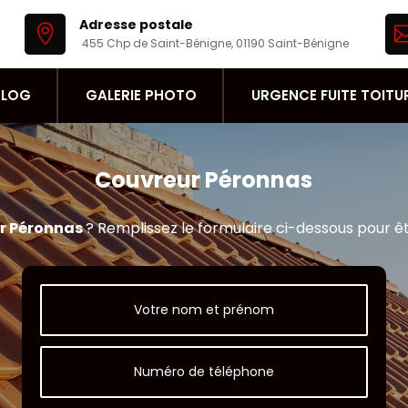
Adresse postale

455 Chp de Saint-Bénigne, 01190 Saint-Bénigne
BLOG
GALERIE PHOTO
URGENCE FUITE TOITU
Couvreur Péronnas
r Péronnas
? Remplissez le formulaire ci-dessous pour ê