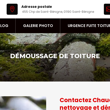
Adresse postale

455 Chp de Saint-Bénigne, 01190 Saint-Bénigne
BLOG
GALERIE PHOTO
URGENCE FUITE TOITU
DÉMOUSSAGE DE TOITURE
Contactez Chaud
nettoyage et d