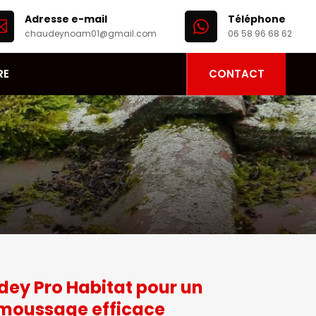
Adresse e-mail
Téléphone


chaudeynoam01@gmail.com
06 58 96 68 62
RE
CONTACT
ey Pro Habitat pour un
émoussage efficace