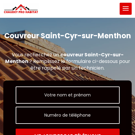
Couvreur Saint-Cyr-sur-Menthon
Vous recherchez un
couvreur Saint-Cyr-sur-
Menthon
? Remplissez le formulaire ci-dessous pour
être rappelé par un technicien.